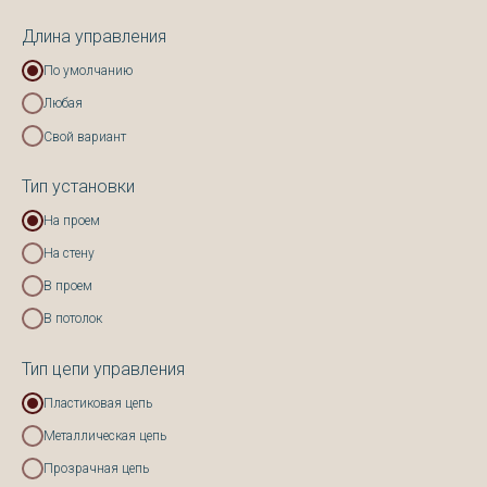
Длина управления
По умолчанию
Любая
Свой вариант
Тип установки
На проем
На стену
В проем
В потолок
Тип цепи управления
Пластиковая цепь
Металлическая цепь
Прозрачная цепь