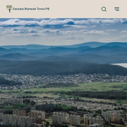
Verification: 0cefb66fb3527941
Закажи Жалюзи Точка РФ