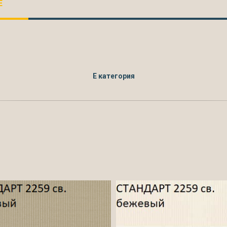
Е
Е категория