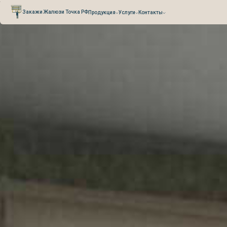
Verification: 0cefb66fb3527941
Закажи Жалюзи Точка РФ
Продукция
Услуги
Контакты