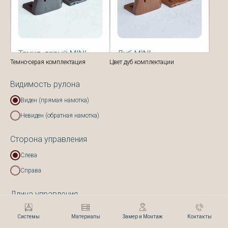
Темно-серая комплектация
Цвет дуб комплектации
Видимость рулона
Виден (прямая намотка)
Невиден (обратная намотка)
Сторона управления
Слева
Справа
Длина управления
3/4 х высота изделия
Системы
Материалы
Замер и Монтаж
Контакты
Любая