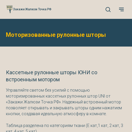
Verification: 0cefb66fb3527941
Закажи Жалюзи Точка РФ
Моторизованные рулонные шторы
Кассетные рулонные шторы ЮНИ со
встроенным мотором
Управляйте светом без усилий с помощью
моторизированных кассетных рулонных штор UNI от
«Закажи Жалюзи Точка РФ». Надежный встроенный мотор
позволяет открывать и закрывать шторы одним нажатием
кнопки, создавая идеальную атмосферу в комнате.
Таблица разделена по категориям ткани (Е кат,1 кат, 2 кат, 3
кат, 4 кат, 5 кат)