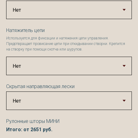
Натяжитель цепи
Используется для фиксации и натяжения цепи управления.
Предотвращает провисание цепи при откидывании створки. Крепится
на створку при помощи скотча или шурупов.
Скрытая направляющая лески
Рулонные шторы МИНИ
Итого: от
2651
руб.