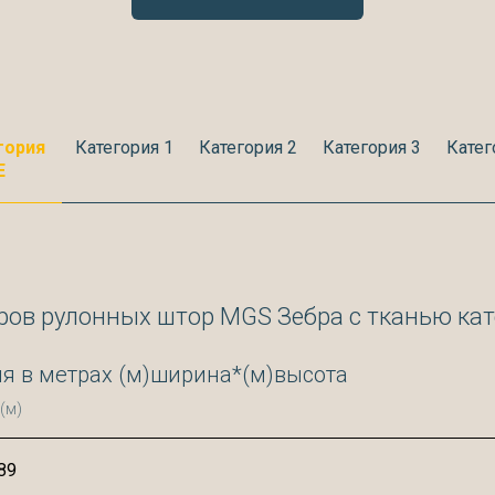
гория
Категория 1
Категория 2
Категория 3
Катег
Е
ров рулонных штор MGS Зебра с тканью кат
я в метрах (м)ширина*(м)высота
(м)