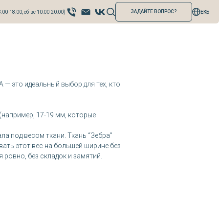
ЗАДАЙТЕ ВОПРОС?
:00-18:00, сб-вс 10:00-20:00)
ЕКБ
— это идеальный выбор для тех, кто
(например, 17-19 мм, которые
а под весом ткани. Ткань “Зебра”
вать этот вес на большей ширине без
 ровно, без складок и замятий.