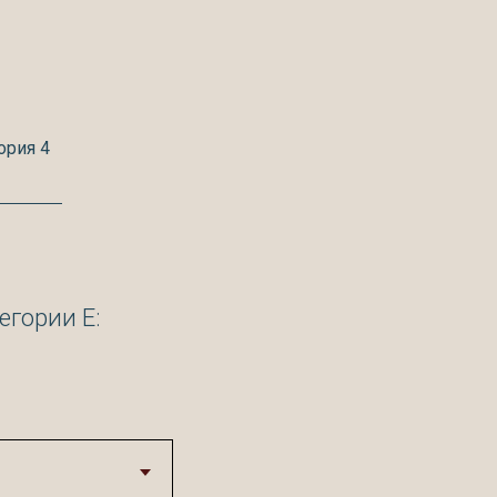
ория 4
егории Е: