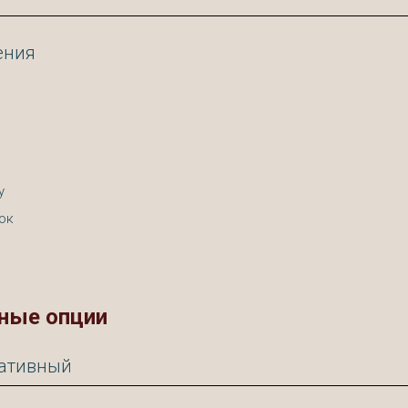
ения
у
ок
ные опции
ративный