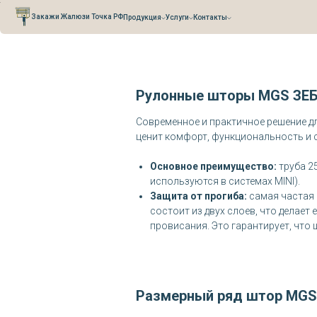
Verification: 0cefb66fb3527941
Закажи Жалюзи Точка РФ
Продукция
Услуги
Контакты
Рулонные шторы MGS ЗЕБР
Современное и практичное решение д
ценит комфорт, функциональность и 
Основное преимущество:
труба 2
используются в системах MINI).
Защита от прогиба:
самая частая 
состоит из двух слоев, что делает
провисания. Это гарантирует, что 
Размерный ряд
штор MGS 