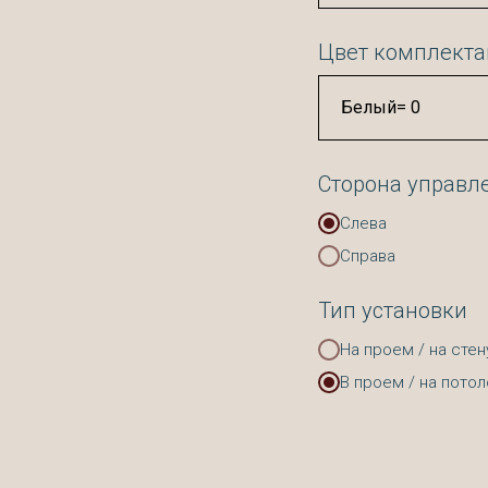
Цвет комплект
Сторона управл
Слева
Справа
Тип установки
На проем / на стен
В проем / на потол