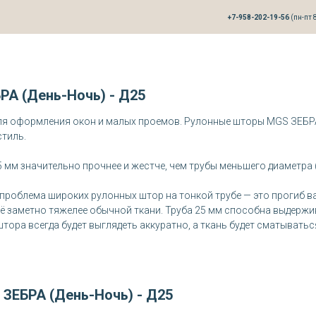
+7-958-202-19-56
(пн-пт 8
А (День-Ночь) - Д25
ля оформления окон и малых проемов. Рулонные шторы MGS ЗЕБРА 
стиль.
5 мм значительно прочнее и жестче, чем трубы меньшего диаметра 
проблема широких рулонных штор на тонкой трубе — это прогиб вал
 её заметно тяжелее обычной ткани. Труба 25 мм способна выдержи
штора всегда будет выглядеть аккуратно, а ткань будет сматываться
ЗЕБРА (День-Ночь) - Д25