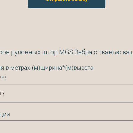
ров рулонных штор MGS Зебра с тканью кат
я в метрах (м)ширина*(м)высота
(м)
ации