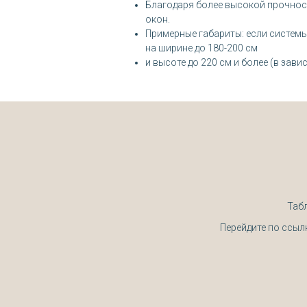
Благодаря более высокой прочност
окон.
Примерные габариты:
если системы
на ширине до 180-200 см
и высоте до 220 см и более (в зави
Табл
Перейдите по ссыл