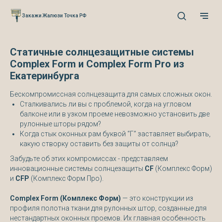
Verification: 0cefb66fb3527941
Закажи Жалюзи Точка РФ
Статичные солнцезащитные системы
Complex Form и Complex Form Pro из
Екатеринбурга
Бескомпромиссная солнцезащита для самых сложных окон.
Сталкивались ли вы с проблемой, когда на угловом
балконе или в узком проеме невозможно установить две
рулонные шторы рядом?
Когда стык оконных рам буквой “Г” заставляет выбирать,
какую створку оставить без защиты от солнца?
Забудьте об этих компромиссах - представляем
инновационные системы солнцезащиты
CF
(Комплекс Форм)
и
CFP
(Комплекс Форм Про).
Complex Form (Комплекс Форм)
— это конструкции из
профиля полотна ткани для рулонных штор, созданные для
нестандартных оконных проемов. Их главная особенность