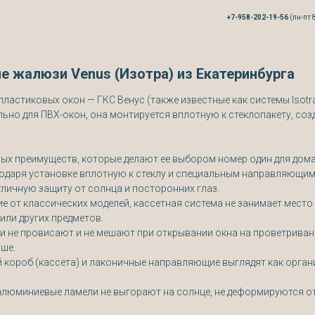
+7-958-202-19-56
(пн-пт 8
е жалюзи Venus (Изотра) из Екатеринбурга
астиковых окон — ГКС Венус (также известные как системы Isotra/I
ьно для ПВХ-окон, она монтируется вплотную к стеклопакету, соз
ых преимуществ, которые делают ее выбором номер один для дома
одаря установке вплотную к стеклу и специальным направляющи
личную защиту от солнца и посторонних глаз.
ие от классических моделей, кассетная система не занимает место
ли других предметов.
 не провисают и не мешают при открывании окна на проветриван
ьше.
 короб (кассета) и лаконичные направляющие выглядят как органи
алюминиевые ламели не выгорают на солнце, не деформируются от