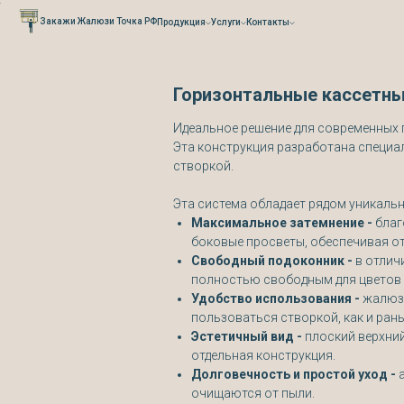
Verification: 0cefb66fb3527941
Закажи Жалюзи Точка РФ
Продукция
Услуги
Контакты
Горизонтальные кассетны
Идеальное решение для современных пл
Эта конструкция разработана специал
створкой.
Эта система обладает рядом уникальн
Максимальное затемнение -
благ
боковые просветы, обеспечивая от
Свободный подоконник -
в отлич
полностью свободным для цветов и
Удобство использования -
жалюзи
пользоваться створкой, как и ран
Эстетичный вид -
плоский верхний
отдельная конструкция.
Долговечность и простой уход -
очищаются от пыли.