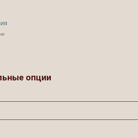
ния
ия
льные опции