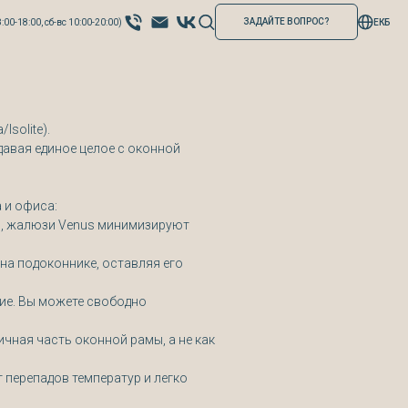
ЗАДАЙТЕ ВОПРОС?
:00-18:00, сб-вс 10:00-20:00)
ЕКБ
solite).
давая единое целое с оконной
 и офиса:
м, жалюзи Venus минимизируют
 на подоконнике, оставляя его
ие. Вы можете свободно
чная часть оконной рамы, а не как
 перепадов температур и легко