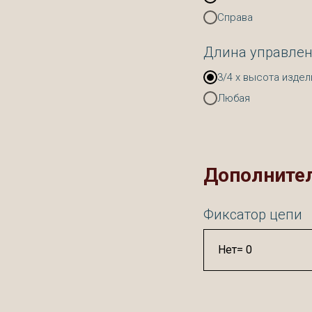
Справа
Длина управле
3/4 х высота издел
Любая
Дополните
Фиксатор цепи