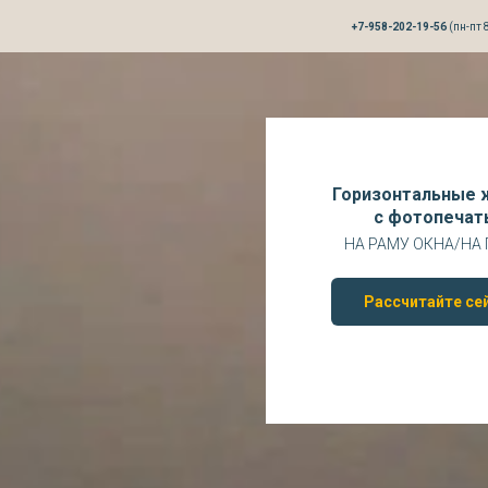
+7-958-202-19-56
(пн-пт 8
Горизонтальные 
с фотопечат
НА РАМУ ОКНА/НА
Рассчитайте се