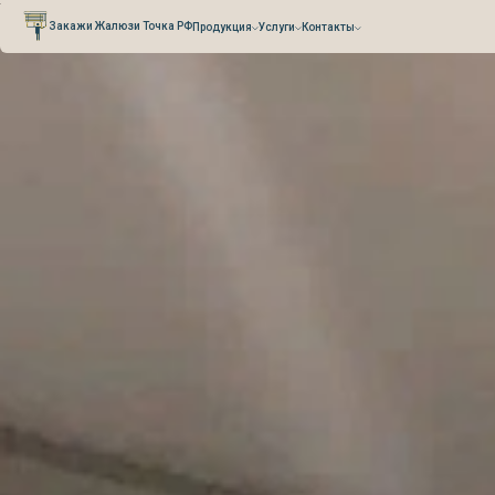
Verification: 0cefb66fb3527941
Закажи Жалюзи Точка РФ
Продукция
Услуги
Контакты