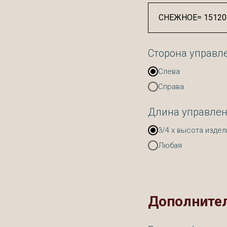
Сторона управл
Слева
Справа
Длина управле
3/4 х высота издел
Любая
Дополните