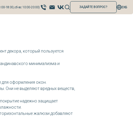
ЗАДАЙТЕ ВОПРОС?
:00-18:00, сб-вс 10:00-20:00)
ЕКБ
ент декора, который пользуется
скандинавского минимализма и
е для оформления окон.
ы. Они не выделяют вредных веществ,
 покрытие надежно защищает
влажности.
ые горизонтальные жалюзи добавляют