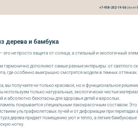
+7-958-202-19-56
(пн-пт 8
з дерева и бамбука
это не просто защита от солнца, а стильный и экологичный элем
ни гармонично дополняют самые разные интерьеры: от светлого 
та, где особенно выигрышно смотрятся модели в темных оттенках.
ка, вы получаете не только красивое, но и функциональное решени
ы используем только натуральные, экологически чистые материал
й и абсолютно безопасны для здоровья детей и взрослых.
 ламель покрывается специальным лакокрасочным составом. Это
йствием ультрафиолетовых лучей и от деформации при перепадах 
тура дерева придает помещению уют и тепло, а легкие бамбуков
скую нотку.