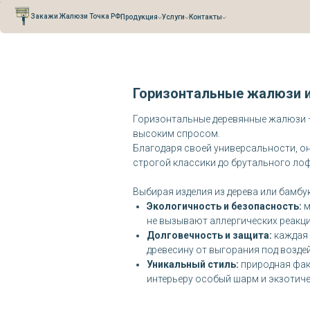
Verification: 0cefb66fb3527941
Закажи Жалюзи Точка РФ
Продукция
Услуги
Контакты
Горизонтальные жалюзи и
Горизонтальные деревянные жалюзи — 
высоким спросом.
Благодаря своей универсальности, о
строгой классики до брутального лоф
Выбирая изделия из дерева или бамбу
Экологичность и безопасность:
м
не вызывают аллергических реакци
Долговечность и защита:
каждая
древесину от выгорания под возде
Уникальный стиль:
природная фак
интерьеру особый шарм и экзотиче