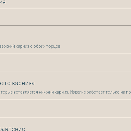
ия
ерхний карниз с обоих торцов
его карниза
оторые вставляется нижний карниз. Изделие работает только на п
равление