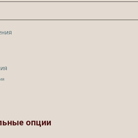
ения
ния
ия
льные опции