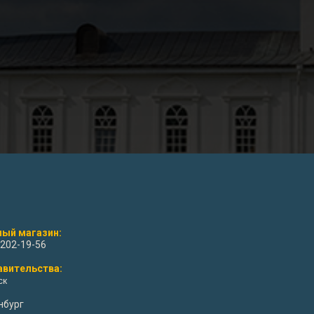
ый магазин:
 202-19-56
авительства:
ск
нбург