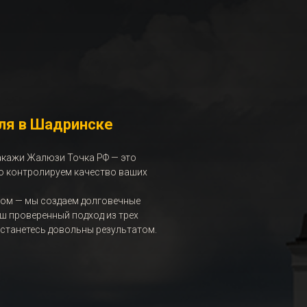
ля в Шадринске
акажи Жалюзи Точка РФ
— это
ю контролируем качество ваших
вом — мы создаем долговечные
аш проверенный подход из трех
 останетесь довольны результатом.