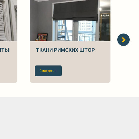
НТЫ
ТКАНИ РИМСКИХ ШТОР
ТКА
Смотреть...
Смот