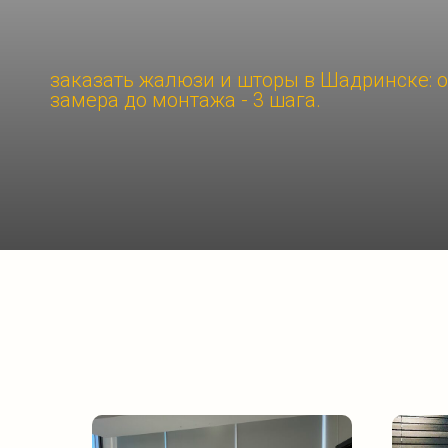
заказать жалюзи и шторы в Шадринске: о
замера до монтажа - 3 шага.