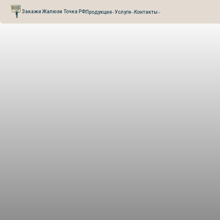
Verification: 0cefb66fb3527941
Закажи Жалюзи Точка РФ
Продукция
Услуги
Контакты