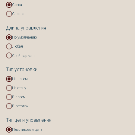
Слева
Справа
Длина управления
По умолчанию
Любая
Свой вариант
Тип установки
На проем
На стену
В проем
В потолок
Тип цепи управления
Пластиковая цепь