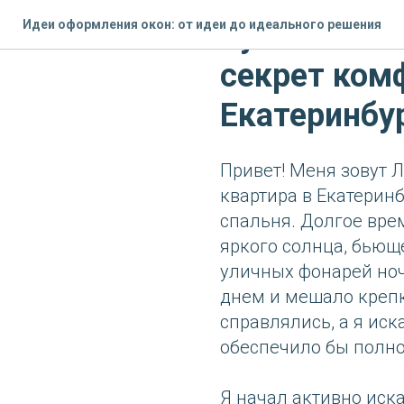
Идеи оформления окон: от идеи до идеального решения
Рулонные ш
секрет комф
Екатеринбу
Привет! Меня зовут 
квартира в Екатеринб
спальня. Долгое вре
яркого солнца, бьюще
уличных фонарей ноч
днем и мешало крепк
справлялись, а я ис
обеспечило бы полно
Я начал активно иск