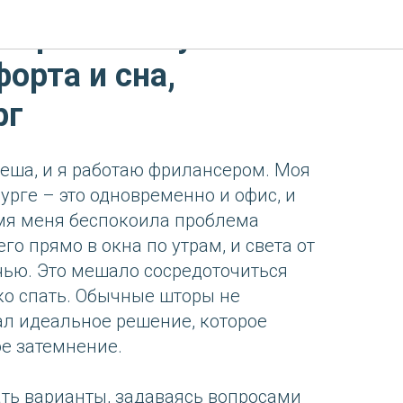
торы блэкаут:
орта и сна,
рг
Леша, и я работаю фрилансером. Моя
урге – это одновременно и офис, и
мя меня беспокоила проблема
го прямо в окна по утрам, и света от
ью. Это мешало сосредоточиться
о спать. Обычные шторы не
кал идеальное решение, которое
е затемнение.
ать варианты, задаваясь вопросами